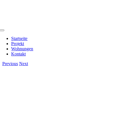
Zum
Inhalt
springen
Toggle
Navigation
Startseite
Projekt
Wohnungen
Kontakt
Previous
Next
View
Larger
Image