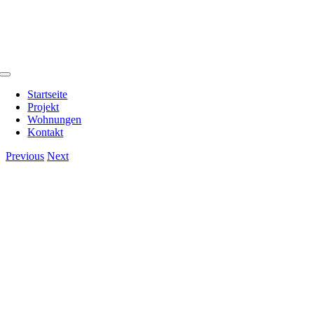
Zum
Inhalt
springen
Toggle
Navigation
Startseite
Projekt
Wohnungen
Kontakt
Previous
Next
View
Larger
Image