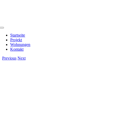
Zum
Inhalt
springen
Toggle
Navigation
Startseite
Projekt
Wohnungen
Kontakt
Previous
Next
View
Larger
Image