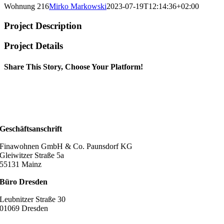
Wohnung 216
Mirko Markowski
2023-07-19T12:14:36+02:00
Project Description
Project Details
Share This Story, Choose Your Platform!
Geschäftsanschrift
Finawohnen GmbH & Co. Paunsdorf KG
Gleiwitzer Straße 5a
55131 Mainz
Büro Dresden
Leubnitzer Straße 30
01069 Dresden