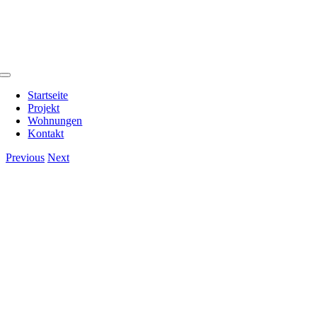
Zum
Inhalt
springen
Toggle
Navigation
Startseite
Projekt
Wohnungen
Kontakt
Previous
Next
View
Larger
Image