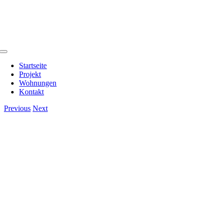
Zum
Inhalt
springen
Toggle
Navigation
Startseite
Projekt
Wohnungen
Kontakt
Previous
Next
View
Larger
Image