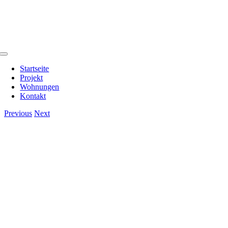
Zum
Inhalt
springen
Toggle
Navigation
Startseite
Projekt
Wohnungen
Kontakt
Previous
Next
View
Larger
Image